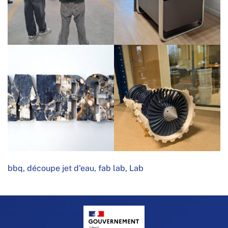
bbq
,
découpe jet d'eau
,
fab lab
,
Lab