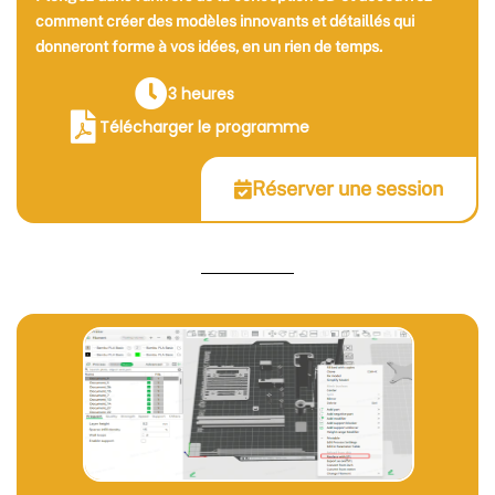
comment créer des modèles innovants et détaillés qui
donneront forme à vos idées, en un rien de temps.
3 heures
Télécharger le programme
Réserver une session