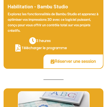
Habilitation - Bambu Studio
Explorez les fonctionnalités de Bambu Studio et apprenez à
optimiser vos impressions 3D avec ce logiciel puissant,
conçu pour vous offrir un contrôle total sur vos projets
créatifs.
3 heures
Télécharger le programme
Réserver une session