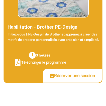
Habilitation - Brother PE-Design
Initiez-vous à PE-Design de Brother et apprenez à créer des
motifs de broderie personnalisés avec précision et simplicité.
3 heures
Télécharger le programme
Réserver une session