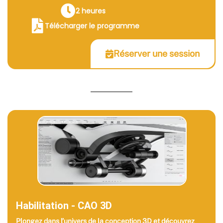
2 heures
Télécharger le programme
Réserver une session
Habilitation - CAO 3D
Plongez dans l’univers de la conception 3D et découvrez