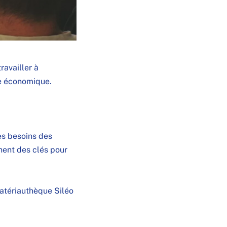
ravailler à
le économique.
es besoins des
nent des clés pour
 Matériauthèque Siléo