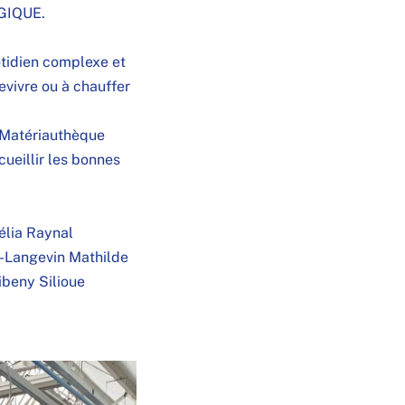
GIQUE
.
otidien complexe et
vivre ou à chauffer
Matériauthèque
cueillir les bonnes
élia Raynal
i-Langevin
Mathilde
ibeny Silioue